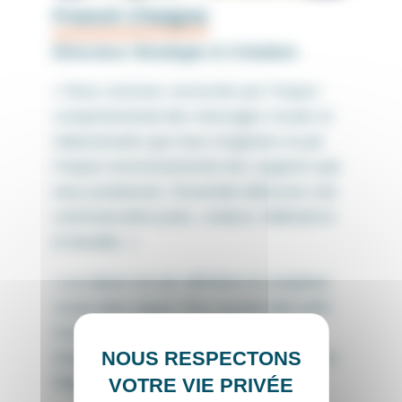
Franck Chaigne
Directeur Stratégie & Création
« Nous sommes concernés par l’impact
comportemental des messages visuels et
rédactionnels que nous imaginons et par
l’impact environnemental des supports que
nous produisons. Ensemble bâtissons une
communication juste, créative, fédératrice
et durable. »
« La nature est par définition le complexe
vivant dans lequel l’être humain doit enfin
trouver sa juste place s’il ne veut être
éradiqué par ses propres erreurs. » Pierre
Rabhi