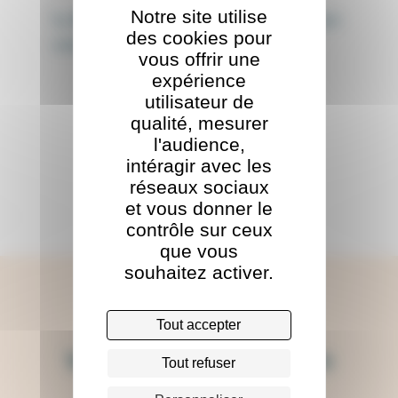
Notre site utilise
📞
​ Numéro
: appeler le
05 57 77 83 83
puis
des cookies pour
composez le « 212 »
vous offrir une
expérience
utilisateur de
qualité, mesurer
l'audience,
Retour à l'équipe
intéragir avec les
réseaux sociaux
et vous donner le
contrôle sur ceux
que vous
souhaitez activer.
Tout accepter
Vous avez une idée ? Un
Tout refuser
projet ?