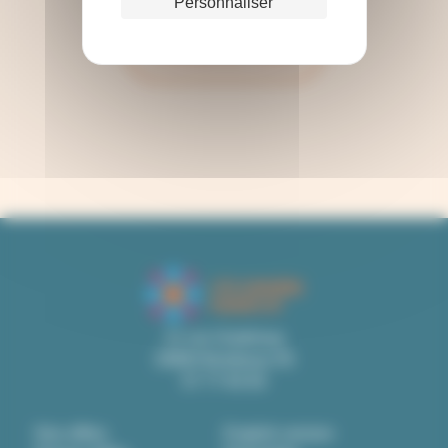
Personnaliser
Contactez-nous
21 rue Grateloup
33800 Bordeaux 05
57 77 83 83
Nos offres
English version