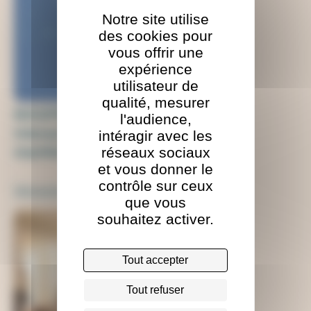
Notre site utilise
des cookies pour
vous offrir une
expérience
utilisateur de
qualité, mesurer
MAGPIE : une exposition
l'audience,
interactive sur la décarbonation
intéragir avec les
maritime au Havre
réseaux sociaux
et vous donner le
contrôle sur ceux
Découvrir la référence 👉​
que vous
souhaitez activer.
Tout accepter
Tout refuser