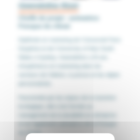
Gwendoline Rizet
Cheffe de projet - animatrice
Fresque du climat
Diplômée en marketing de l’Université Paris
Dauphine et de l’University of New South
Wales à Sydney, Gwendoline a 20 ans
d’expérience en marketing dans les
secteurs de l’édition, la presse et les objets
personnalisés.
Passionnée par les enjeux de la transition
écologique, elle s’est formée au
management de la durabilité en entreprise
et est également animatrice de la Fresque
du Climat.