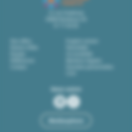
21 rue Grateloup
33800 Bordeaux 05
57 77 83 83
Nos offres
English version
Raison d'être
Newsletter
Équipe
Accessibilité
Références
Mentions légales
Contact
Données personnelles
CGV
Nous suivre
LinkedIn
Instagram
Mediasphere