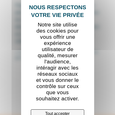
Piquée très tôt par le virus du voyage (un
père officier de marine, ça aide !), sa notion
de l’ailleurs a évolué au fil du temps. La
Notre site utilise
découverte et l’émerveillement peuvent être
des cookies pour
au coin de la rue et pas forcément à des
vous offrir une
milliers de kilomètres..!
expérience
utilisateur de
« Cela semble toujours impossible jusqu’à ce
qualité, mesurer
qu’on le fasse » - Nelson Mandela
l'audience,
intéragir avec les
réseaux sociaux
et vous donner le
Retour à l'équipe
contrôle sur ceux
que vous
souhaitez activer.
Tout accepter